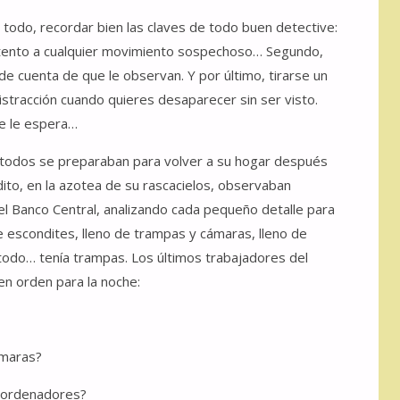
todo, recordar bien las claves de todo buen detective:
e atento a cualquier movimiento sospechoso… Segundo,
de cuenta de que le observan. Y por último, tirarse un
istracción cuando quieres desaparecer sin ser visto.
ue le espera…
o, todos se preparaban para volver a su hogar después
rdito, en la azotea de su rascacielos, observaban
el Banco Central, analizando cada pequeño detalle para
e escondites, lleno de trampas y cámaras, lleno de
todo… tenía trampas. Los últimos trabajadores del
n orden para la noche:
ámaras?
s ordenadores?