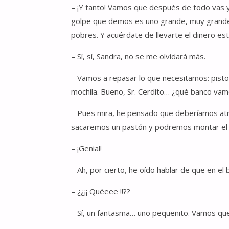
– ¡Y tanto! Vamos que después de todo vas y
golpe que demos es uno grande, muy grande 
pobres. Y acuérdate de llevarte el dinero est
– Sí, sí, Sandra, no se me olvidará más.
– Vamos a repasar lo que necesitamos: pisto
mochila. Bueno, Sr. Cerdito… ¿qué banco va
– Pues mira, he pensado que deberíamos atra
sacaremos un pastón y podremos montar el r
– ¡Genial!
– Ah, por cierto, he oído hablar de que en e
– ¿¿¡¡ Quéeee !!??
– Sí, un fantasma… uno pequeñito. Vamos que 