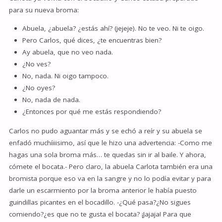
para su nueva broma:
Abuela, ¿abuela? ¿estás ahí? (jejeje). No te veo. Ni te oigo.
Pero Carlos, qué dices, ¿te encuentras bien?
Ay abuela, que no veo nada.
¿No ves?
No, nada. Ni oigo tampoco.
¿No oyes?
No, nada de nada.
¿Entonces por qué me estás respondiendo?
Carlos no pudo aguantar más y se echó a reír y su abuela se
enfadó muchíiiisimo, así que le hizo una advertencia: -Como me
hagas una sola broma más… te quedas sin ir al baile. Y ahora,
cómete el bocata.- Pero claro, la abuela Carlota también era una
bromista porque eso va en la sangre y no lo podía evitar y para
darle un escarmiento por la broma anterior le había puesto
guindillas picantes en el bocadillo. -¿Qué pasa?¿No sigues
comiendo?¿es que no te gusta el bocata? ¡Jajaja! Para que