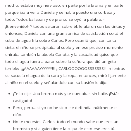
mucho, estaba muy nervioso, en parte por la broma y en parte
porque iba a ver a Daniela y se había puesto una corbata y
todo. Todos bailaban y de pronto se oyó la palabra: -
¡Bienvenido!- Y todos saltaron sobre él, le ataron con las cintas y
entonces, Daniela con una gran sonrisa de satisfacción soltó el
cubo de agua fría sobre Carlos. Pero ocurrió que, con tanta
cinta, el niño se precipitaba al suelo y en ese preciso momento
entraba también la abuela Carlota, y la casualidad quiso que
todo el agua fuera a parar sobre la señora que dió un grito
terrible: -¡¡¡AAAAAAYYYYYY!!! ¡¡¡CARLOOOOOOSSSSSSS!!!- mientras
se sacudía el agua de la cara y la ropa, entonces, miró fijamente
al niño en el suelo y señalándole con su bastón le dijo:
¡Te lo dije! Una broma más y te quedabas sin baile. ¡Estás
castigado!
Pero, pero… si yo no he sido- se defendía inútilmente el
niño.
No te molestes Carlos, todo el mundo sabe que eres un
bromista y si alguien tiene la culpa de esto ese eres tú.