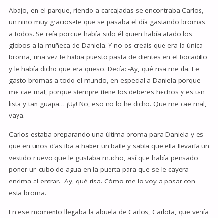
Abajo, en el parque, riendo a carcajadas se encontraba Carlos,
un niño muy graciosete que se pasaba el día gastando bromas
a todos. Se reía porque había sido él quien había atado los
globos a la muñeca de Daniela. Y no os creáis que era la única
broma, una vez le había puesto pasta de dientes en el bocadillo
y le había dicho que era queso. Decía: -Ay, qué risa me da. Le
gasto bromas a todo el mundo, en especial a Daniela porque
me cae mal, porque siempre tiene los deberes hechos y es tan
lista y tan guapa… ¡Uy! No, eso no lo he dicho. Que me cae mal,
vaya.
Carlos estaba preparando una última broma para Daniela y es
que en unos días iba a haber un baile y sabía que ella llevaría un
vestido nuevo que le gustaba mucho, así que había pensado
poner un cubo de agua en la puerta para que se le cayera
encima al entrar. -Ay, qué risa. Cómo me lo voy a pasar con
esta broma.
En ese momento llegaba la abuela de Carlos, Carlota, que venía