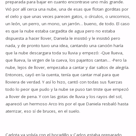
preparada para bajar en cuanto encontrase uno más grande.
Vió por allí cerca una nube, una de esas que flotan gorditas por
el cielo y que unas veces parecen gatos, o círculos, o unicornios,
un león, un perro, un mono, un jarrón… bueno, de todo. El caso
es que la nube estaba cargadita de agua pero no estaba
dispuesta a hacer llover, Daniela le insistió y le insistió pero
nada, y de pronto tuvo una idea, cantando una canción haría
que la nube descargara toda su lluvia y empezó: -Que llueva,
que llueva, la virgen de la cueva, los pajaritos cantan… -Pero la
nube, lejos de llover, empezaba a cantar y dar saltos de alegría.
Entonces, cayó en la cuenta, tenía que cantar mal para que
lloviera de verdad. Y así lo hizo, cantó con todas sus fuerzas
todo lo peor que pudo y la nube se puso tan triste que empezó
a llover de pena. Y con las gotas de lluvia y los rayos del sol,
apareció un hermoso Arco Iris por el que Daniela resbaló hasta
aterrizar, eso sí de bruces, en el suelo.
Carlota ya volvía con el bocadillo y Carlos estaba preparado