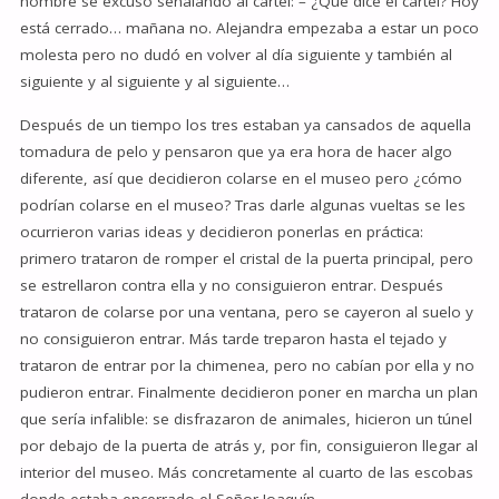
hombre se excusó señalando al cartel: – ¿Qué dice el cartel? Hoy
está cerrado… mañana no. Alejandra empezaba a estar un poco
molesta pero no dudó en volver al día siguiente y también al
siguiente y al siguiente y al siguiente…
Después de un tiempo los tres estaban ya cansados de aquella
tomadura de pelo y pensaron que ya era hora de hacer algo
diferente, así que decidieron colarse en el museo pero ¿cómo
podrían colarse en el museo? Tras darle algunas vueltas se les
ocurrieron varias ideas y decidieron ponerlas en práctica:
primero trataron de romper el cristal de la puerta principal, pero
se estrellaron contra ella y no consiguieron entrar. Después
trataron de colarse por una ventana, pero se cayeron al suelo y
no consiguieron entrar. Más tarde treparon hasta el tejado y
trataron de entrar por la chimenea, pero no cabían por ella y no
pudieron entrar. Finalmente decidieron poner en marcha un plan
que sería infalible: se disfrazaron de animales, hicieron un túnel
por debajo de la puerta de atrás y, por fin, consiguieron llegar al
interior del museo. Más concretamente al cuarto de las escobas