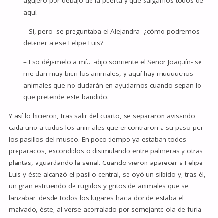
agujero por debajo de la puerta y que salgamos todos de
aquí.
– Sí, pero -se preguntaba el Alejandra- ¿cómo podremos
detener a ese Felipe Luis?
– Eso déjamelo a mí… -dijo sonriente el Señor Joaquín- se
me dan muy bien los animales, y aquí hay muuuuchos
animales que no dudarán en ayudarnos cuando sepan lo
que pretende este bandido.
Y así lo hicieron, tras salir del cuarto, se separaron avisando
cada uno a todos los animales que encontraron a su paso por
los pasillos del museo. En poco tiempo ya estaban todos
preparados, escondidos o disimulando entre palmeras y otras
plantas, aguardando la señal. Cuando vieron aparecer a Felipe
Luis y éste alcanzó el pasillo central, se oyó un silbido y, tras él,
un gran estruendo de rugidos y gritos de animales que se
lanzaban desde todos los lugares hacia donde estaba el
malvado, éste, al verse acorralado por semejante ola de furia