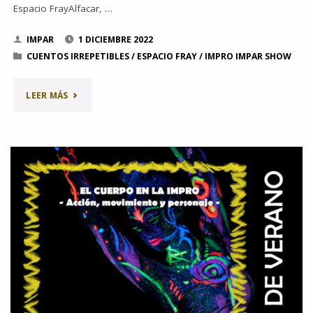
24"
Espacio FrayAlfacar, …
IMPAR
1 DICIEMBRE 2022
CUENTOS IRREPETIBLES
/
ESPACIO FRAY
/
IMPRO IMPAR SHOW
"ESTE
LEER MÁS
DICIEMBRE,
CONTINUAN
LAS
TARDES
DE
IMPRO
EN