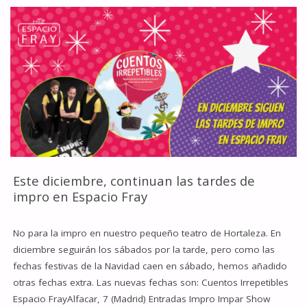
IRREPETIBLES
EN
FUNCIÓN
SOLIDARIA
CON
LA
FUNDACIÓN
Este diciembre, continuan las tardes de
impro en Espacio Fray
ESCUELA
IDEO
No para la impro en nuestro pequeño teatro de Hortaleza. En
diciembre seguirán los sábados por la tarde, pero como las
ESTE
fechas festivas de la Navidad caen en sábado, hemos añadido
otras fechas extra. Las nuevas fechas son: Cuentos Irrepetibles
SÁBADO
Espacio FrayAlfacar, 7 (Madrid) Entradas Impro Impar Show