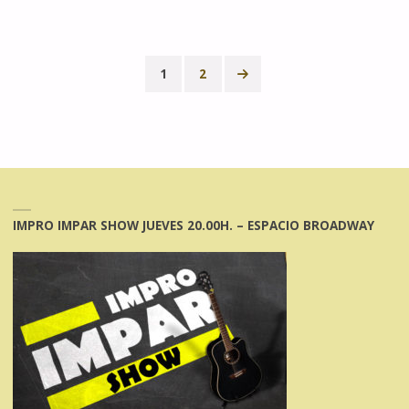
LOS
IMPARTIDOS,
1
2
EN
Paginación
LA
de
SESIÓN
entradas
VERMÚ
IMPRO IMPAR SHOW JUEVES 20.00H. – ESPACIO BROADWAY
DE
ESPACIO
FRAY"