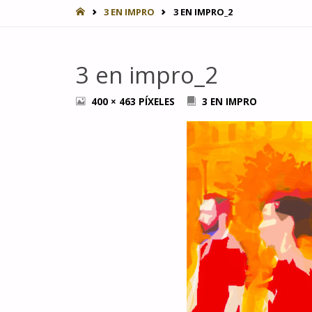
INICIO
3 EN IMPRO
3 EN IMPRO_2
3 en impro_2
TAMAÑO
400 × 463
PÍXELES
3 EN IMPRO
COMPLETO