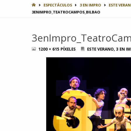
INICIO
ESPECTÁCULOS
3 EN IMPRO
ESTE VERAN
3ENIMPRO_TEATROCAMPOS_BILBAO
3enImpro_TeatroCam
TAMAÑO
1200 × 615
PÍXELES
ESTE VERANO, 3 EN IM
COMPLETO