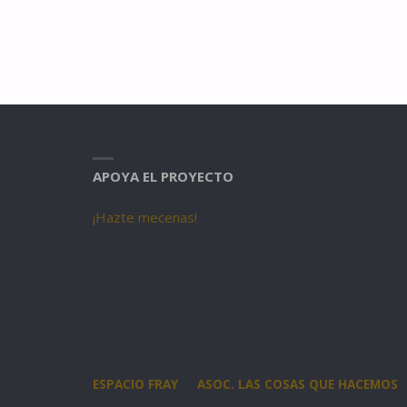
APOYA EL PROYECTO
¡Hazte mecenas!
ESPACIO FRAY
ASOC. LAS COSAS QUE HACEMOS