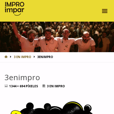
INICIO
3 EN IMPRO
3ENIMPRO
3enimpro
TAMAÑO
1344 × 694
PÍXELES
3 EN IMPRO
COMPLETO