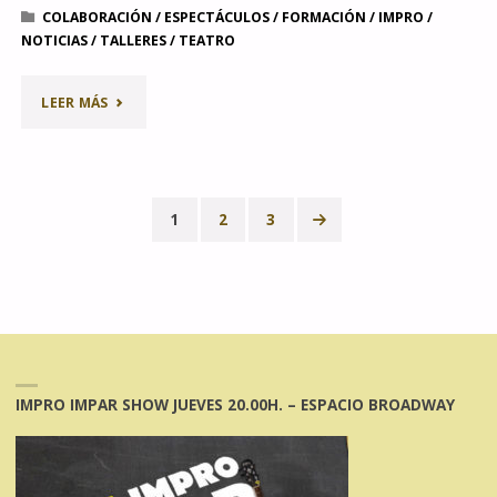
COLABORACIÓN
/
ESPECTÁCULOS
/
FORMACIÓN
/
IMPRO
/
NOTICIAS
/
TALLERES
/
TEATRO
"VOLVEMOS
LEER MÁS
A
SALA
1
2
3
DE
Paginación
TRES
de
(SANTANDER)"
entradas
IMPRO IMPAR SHOW JUEVES 20.00H. – ESPACIO BROADWAY