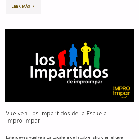
"ESTA
LEER MÁS
SEMANA
SANTA,
QUÉDATE
EN
MADRID
Y
DESCUBRE
IMPRO
Vuelven Los Impartidos de la Escuela
IMPAR
Impro Impar
SHOW"
Este jueves vuelve a La Escalera de Jacob el show en el que