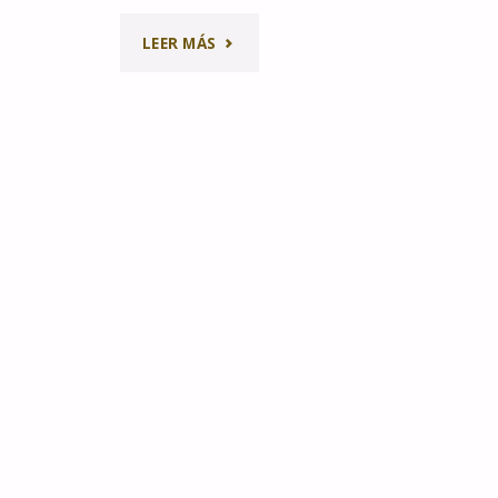
"ESTRENO:
LEER MÁS
EN
BUSCA
DE
UN
CUENTO"