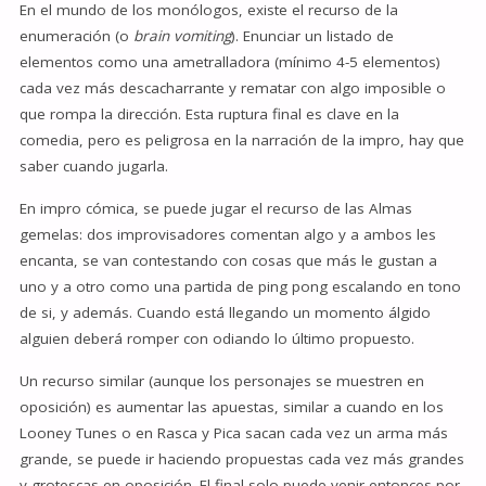
En el mundo de los monólogos, existe el recurso de la
enumeración (o
brain vomiting
). Enunciar un listado de
elementos como una ametralladora (mínimo 4-5 elementos)
cada vez más descacharrante y rematar con algo imposible o
que rompa la dirección. Esta ruptura final es clave en la
comedia, pero es peligrosa en la narración de la impro, hay que
saber cuando jugarla.
En impro cómica, se puede jugar el recurso de las Almas
gemelas: dos improvisadores comentan algo y a ambos les
encanta, se van contestando con cosas que más le gustan a
uno y a otro como una partida de ping pong escalando en tono
de si, y además. Cuando está llegando un momento álgido
alguien deberá romper con odiando lo último propuesto.
Un recurso similar (aunque los personajes se muestren en
oposición) es aumentar las apuestas, similar a cuando en los
Looney Tunes o en Rasca y Pica sacan cada vez un arma más
grande, se puede ir haciendo propuestas cada vez más grandes
y grotescas en oposición. El final solo puede venir entonces por