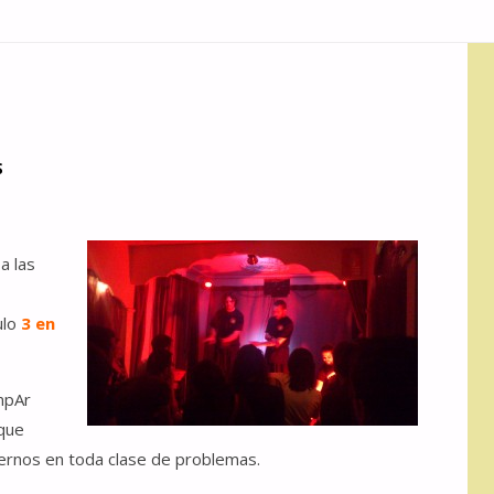
S
a las
ulo
3 en
mpAr
que
ernos en toda clase de problemas.