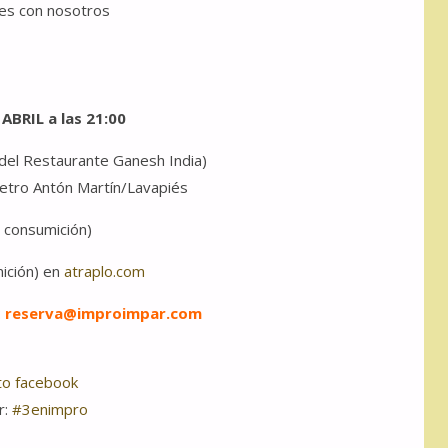
mes con nosotros
ABRIL a las 21:00
 del Restaurante Ganesh India)
Metro Antón Martín/Lavapiés
 consumición)
ición) en
atraplo.com
:
reserva@improimpar.com
to facebook
r:
#3enimpro