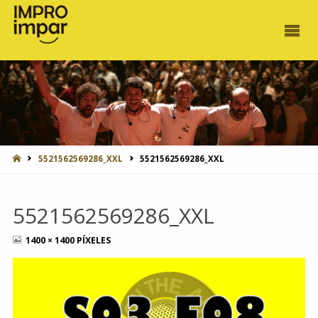
INICIO
5521562569286_XXL
5521562569286_XXL
5521562569286_XXL
TAMAÑO
1400 × 1400
PÍXELES
COMPLETO